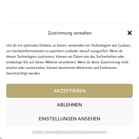
Zustimmung verwalten
Rechtliches
Um dir ein optimales Erlebnis zu bieten, verwenden wir Technologien wie Cookies,
Impressum
um Geräteinformationen zu speichern und/oder darauf zuzugreifen. Wenn du
Cookie-Hinweis
diesen Technologien zustimmst, können wir Daten wie das Surfverhalten oder
Datenschutzerklärung
eindeutige IDs auf dieser Website verarbeiten. Wenn du deine Zustimmung nicht
erteilst oder zurückziehst, können bestimmte Merkmale und Funktionen
beeinträchtigt werden.
Copyright:
2024 Kreative Bücher / SCHÖNdesign
AKZEPTIEREN
Erstellt von:
www.be-design.at
ABLEHNEN
EINSTELLUNGEN ANSEHEN
Cookie-Hinweis
Datenschutzerklärung
Impressum