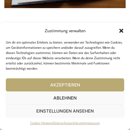
Zustimmung verwalten
Rechtliches
Um dir ein optimales Erlebnis zu bieten, verwenden wir Technologien wie Cookies,
um Geräteinformationen zu speichern und/oder darauf zuzugreifen. Wenn du
Impressum
diesen Technologien zustimmst, können wir Daten wie das Surfverhalten oder
Cookie-Hinweis
eindeutige IDs auf dieser Website verarbeiten. Wenn du deine Zustimmung nicht
Datenschutzerklärung
erteilst oder zurückziehst, können bestimmte Merkmale und Funktionen
beeinträchtigt werden.
Copyright:
AKZEPTIEREN
2024 Kreative Bücher / SCHÖNdesign
Erstellt von:
www.be-design.at
ABLEHNEN
EINSTELLUNGEN ANSEHEN
Cookie-Hinweis
Datenschutzerklärung
Impressum